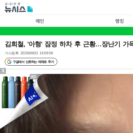
메인
랭킹
김희철, '아형' 잠정 하차 후 근황…장난기 가
기사등록
2026/06/03 18:09:08
구글에서 선호하는 매체로 추가
X