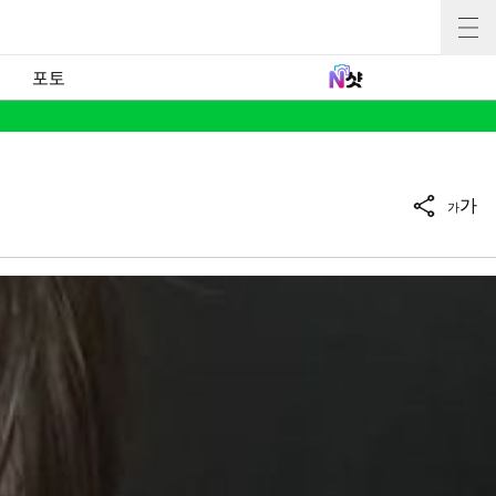
포토
가
가