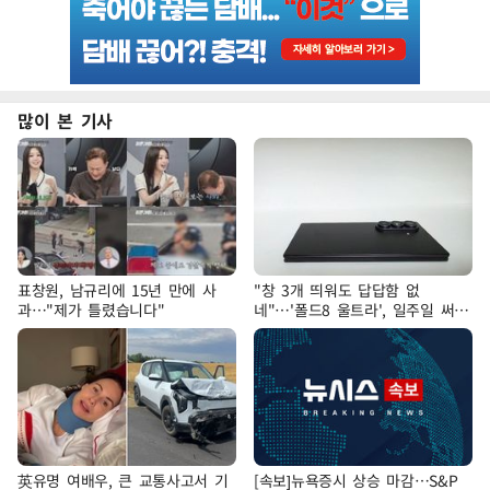
많이 본 기사
표창원, 남규리에 15년 만에 사
"창 3개 띄워도 답답함 없
과…"제가 틀렸습니다"
네"…'폴드8 울트라', 일주일 써보
니
英유명 여배우, 큰 교통사고서 기
[속보]뉴욕증시 상승 마감…S&P