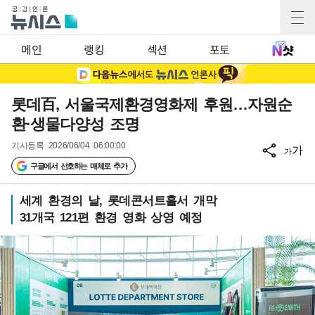
메인
랭킹
섹션
포토
롯데百, 서울국제환경영화제 후원…자원순
환·생물다양성 조명
기사등록
2026/06/04 06:00:00
가
가
구글에서 선호하는 매체로 추가
세계 환경의 날, 롯데콘서트홀서 개막
31개국 121편 환경 영화 상영 예정