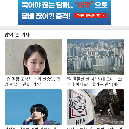
많이 본 기사
"손 떨림 포착"…카라 한승연, 건
'덜 똘똘한 한 채' 시대 오나…20
강 괜찮나 팬들 '걱정'
억대 아파트에 쏠리는 관심[세제
개편, 그 이후②]