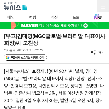
메인
랭킹
섹션
포토
[부고]김대영(MGC글로벌·보라티알 대표이사
회장)씨 모친상
기사등록
2026/06/03 17:21:22
가
가
구글에서 선호하는 매체로 추가
[서울=뉴시스] ▲정재남(향년 92세)씨 별세, 김대영
(MGC글로벌·보라티알 대표이사 회장)·한양·선희·소
양·현경씨 모친상, 나현진씨 시모상, 정택현·손영만·나
병돈·임종상씨 빙모상 = 3일, 서울 아산병원 장례식장
20호, 입관 4일 오후 2시30분, 발인 5일 오전 6시, 장지
담양군 선영.