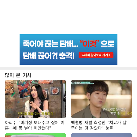
많이 본 기사
하리수 "미키정 보내주고 싶어 이
백혈병 재발 최성원 "치료가 날
혼…애 못 낳아 미안했다"
죽이는 것 같았다" 눈물