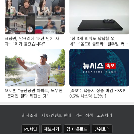
표창원, 남규리에 15년 만에 사
"창 3개 띄워도 답답함 없
과…"제가 틀렸습니다"
네"…'폴드8 울트라', 일주일 써보
니
오세훈 "용산공원 아파트, 노무현
[속보]뉴욕증시 상승 마감…S&P
·문재인 철학 뒤집는 것"
0.6% 나스닥 1.3%↑
회사소개
제휴/컨텐츠 판매
약관·정책
고충처리
PC화면
제보하기
앱 다운로드
맨위로↑