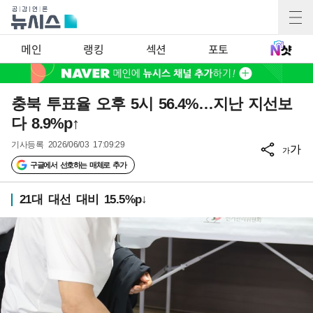
메인
랭킹
섹션
포토
충북 투표율 오후 5시 56.4%…지난 지선보
다 8.9%p↑
기사등록
2026/06/03 17:09:29
가
가
구글에서 선호하는 매체로 추가
21대 대선 대비 15.5%p↓