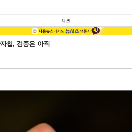
섹션
양자칩, 검증은 아직