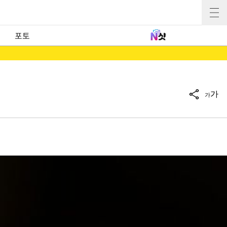
포토
가
가