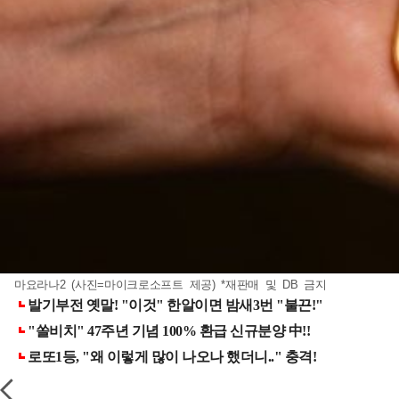
마요라나2 (사진=마이크로소프트 제공) *재판매 및 DB 금지