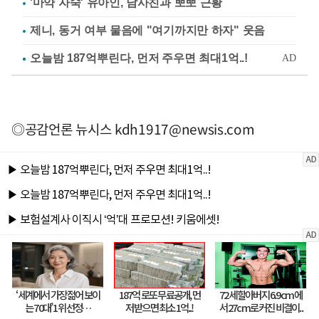
'마약 자숙' 유아인, 남사친과 뽀뽀 근황
제니, 동거 여부 물음에 "여기까지만 하자" 웃음
◎공감언론 뉴시스
kdh1917@newsis.com