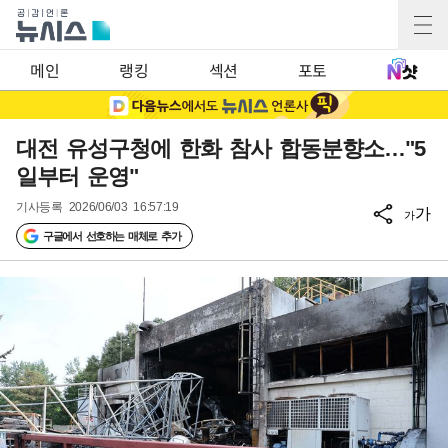
메인
랭킹
섹션
포토
대전 유성구청에 한화 참사 합동분향소…"5
일부터 운영"
기사등록
2026/06/03 16:57:19
가
가
구글에서 선호하는 매체로 추가