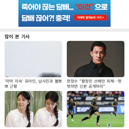
많이 본 기사
'마약 자숙' 유아인, 남사친과 볼뽀
한정수 "황정민 선배만 피해…떳
뽀 근황
떳하면 신분 공개하라"