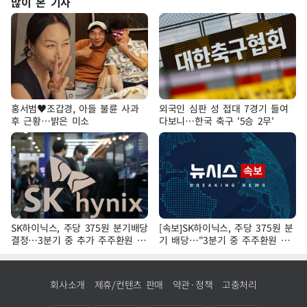
많이 본 기사
홍서범♥조갑경, 아들 불륜 사과
외국인 심판 성 접대 7경기 들여
후 근황…밝은 미소
다보니…한국 축구 '5승 2무'
SK하이닉스, 주당 375원 분기배당
[속보]SK하이닉스, 주당 375원 분
결정…3분기 중 추가 주주환원 발
기 배당…"3분기 중 주주환원 방
표
안 확정"
회사소개
제휴/컨텐츠 판매
약관·정책
고충처리