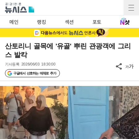
메인
랭킹
섹션
포토
산토리니 골목에 '유골' 뿌린 관광객에 그리
스 발칵
기사등록
2026/06/03 18:30:00
가
가
구글에서 선호하는 매체로 추가