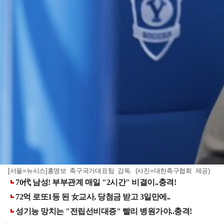
[서울=뉴시스]홍명보 축구국가대표팀 감독. (사진=대한축구협회 제공)