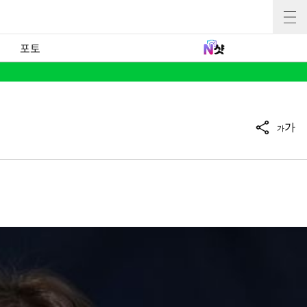
포토
가
가