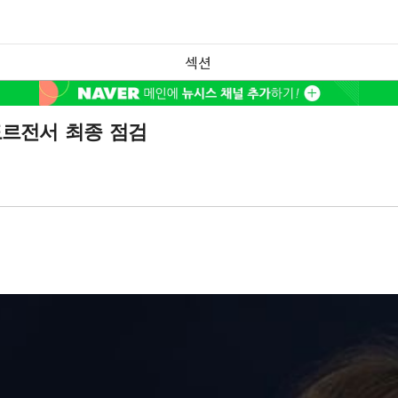
섹션
도르전서 최종 점검