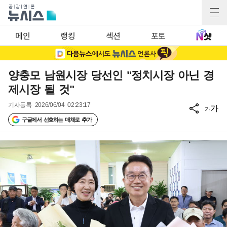
메인
랭킹
섹션
포토
양충모 남원시장 당선인 "정치시장 아닌 경
제시장 될 것"
기사등록
2026/06/04 02:23:17
가
가
구글에서 선호하는 매체로 추가