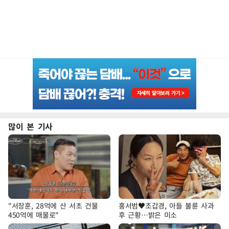
많이 본 기사
"서장훈, 28억에 산 서초 건물
홍서범♥조갑경, 아들 불륜 사과
450억에 매물로"
후 근황…밝은 미소