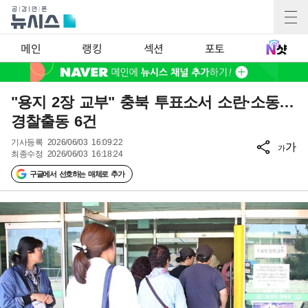
메인
랭킹
섹션
포토
"용지 2장 교부" 충북 투표소서 소란·소동…
경찰출동 6건
기사등록
2026/06/03 16:09:22
가
가
최종수정
2026/06/03 16:18:24
구글에서 선호하는 매체로 추가