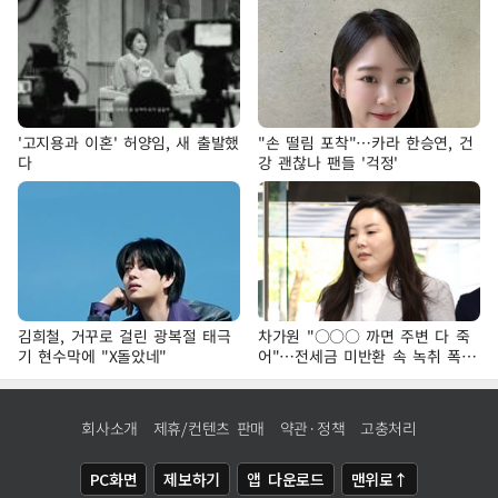
'고지용과 이혼' 허양임, 새 출발했
"손 떨림 포착"…카라 한승연, 건
다
강 괜찮나 팬들 '걱정'
김희철, 거꾸로 걸린 광복절 태극
차가원 "○○○ 까면 주변 다 죽
기 현수막에 "X돌았네"
어"…전세금 미반환 속 녹취 폭로
파장
회사소개
제휴/컨텐츠 판매
약관·정책
고충처리
PC화면
제보하기
앱 다운로드
맨위로↑