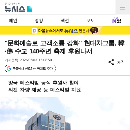
메인
랭킹
섹션
포토
"문화예술로 고객소통 강화" 현대차그룹, 韓
·佛 수교 140주년 축제 후원나서
기사등록
2026/06/03 16:08:50
가
가
구글에서 선호하는 매체로 추가
양국 페스티벌 공식 후원사 참여
의전 차량 제공 등 페스티벌 지원