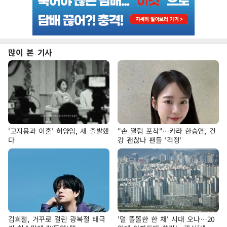
많이 본 기사
'고지용과 이혼' 허양임, 새 출발했
"손 떨림 포착"…카라 한승연, 건
다
강 괜찮나 팬들 '걱정'
김희철, 거꾸로 걸린 광복절 태극
'덜 똘똘한 한 채' 시대 오나…20