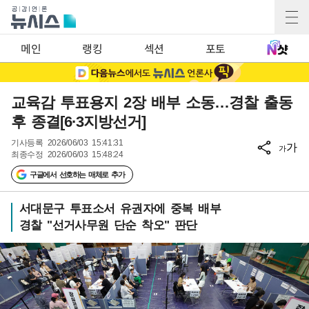
메인
랭킹
섹션
포토
교육감 투표용지 2장 배부 소동…경찰 출동
후 종결[6·3지방선거]
기사등록
2026/06/03 15:41:31
가
가
최종수정
2026/06/03 15:48:24
구글에서 선호하는 매체로 추가
서대문구 투표소서 유권자에 중복 배부
경찰 "선거사무원 단순 착오" 판단