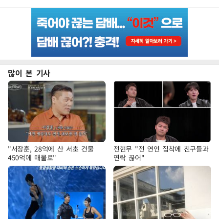
많이 본 기사
"서장훈, 28억에 산 서초 건물
전현무 "전 연인 집착에 친구들과
450억에 매물로"
연락 끊어"