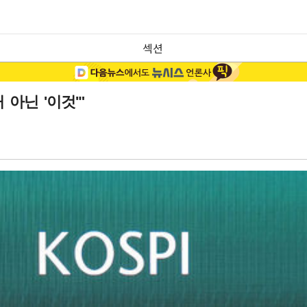
섹션
아닌 '이것'"