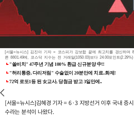
[서울=뉴시스] 김진아 기자 = 코스피가 강보합 끝에 최고치를 경신하며 880
른 8801.49에, 코스닥 지수는 전 거래일(1050.03)보다 24.00포인트(2.29%)
[서울=뉴시스]김혜경 기자 = 6·3 지방선거 이후 국내 증
수라는 분석이 나왔다.