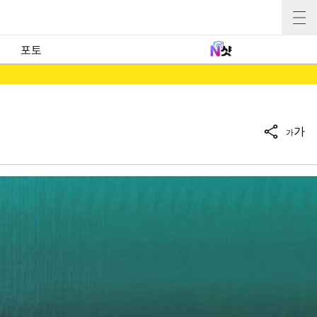
포토
가
가