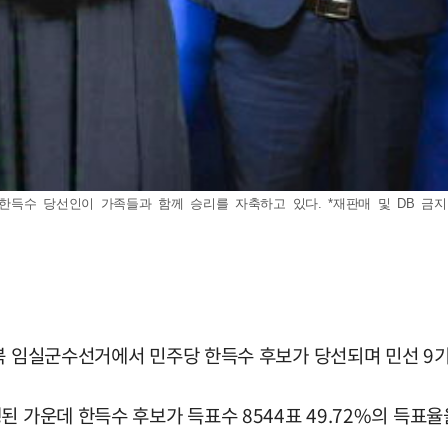
한득수 당선인이 가족들과 함께 승리를 자축하고 있다. *재판매 및 DB 금지
전북 임실군수선거에서 민주당 한득수 후보가 당선되며 민선 9기
 가운데 한득수 후보가 득표수 8544표 49.72%의 득표율을