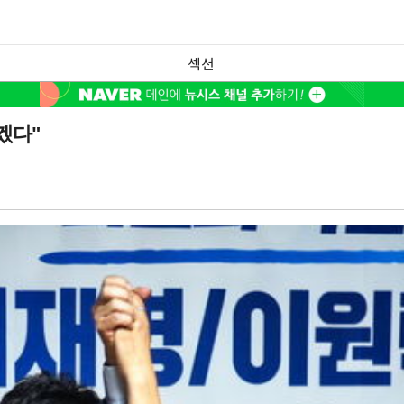
섹션
겠다"