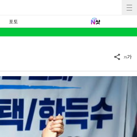
포토
가
가