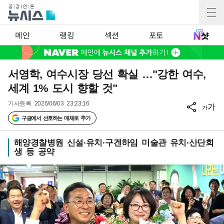
메인
랭킹
섹션
포토
서영학, 여수시장 당선 확실 …"강한 여수,
세계 1% 도시 향할 것"
기사등록
2026/06/03 23:23:16
가
가
구글에서 선호하는 매체로 추가
해양경찰병원 신설·유치·구겐하임 미술관 유치·산단회
생 등 공약