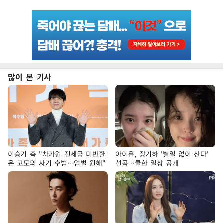
많이 본 기사
이승기 측 "차가원 전세금 미반환
아이유, 장기하 '별일 없이 산다'
은 고도의 사기 수법…엄벌 원해"
선곡…쿨한 일상 공개