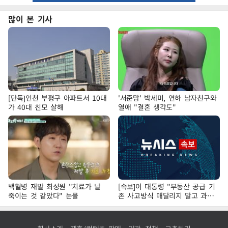
많이 본 기사
[단독]인천 부평구 아파트서 10대
'서준맘' 박세미, 연하 남자친구와
가 40대 친모 살해
열애 "결혼 생각도"
백혈병 재발 최성원 "치료가 날
[속보]이 대통령 "부동산 공급 기
죽이는 것 같았다" 눈물
존 사고방식 매달리지 말고 과감
히 실천"