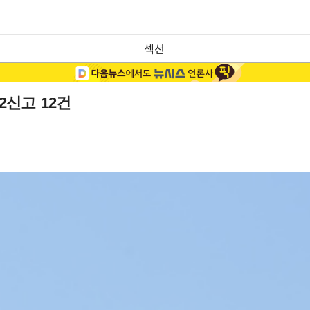
섹션
신고 12건