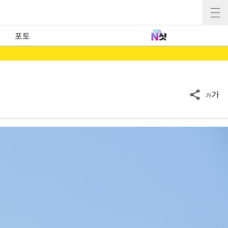
포토
가
가