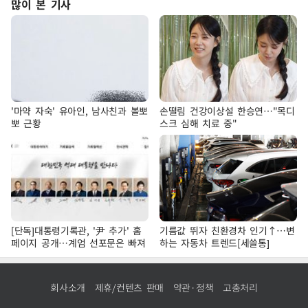
많이 본 기사
'마약 자숙' 유아인, 남사친과 볼뽀
손떨림 건강이상설 한승연…"목디
뽀 근황
스크 심해 치료 중"
[단독]대통령기록관, '尹 추가' 홈
기름값 뛰자 친환경차 인기↑…변
페이지 공개…계엄 선포문은 빠져
하는 자동차 트렌드[세쓸통]
회사소개
제휴/컨텐츠 판매
약관·정책
고충처리