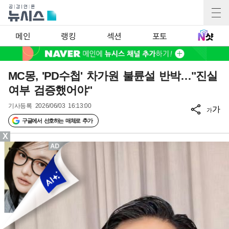
메인
랭킹
섹션
포토
MC몽, 'PD수첩' 차가원 불륜설 반박…"진실
여부 검증했어야"
기사등록
2026/06/03 16:13:00
가
가
구글에서 선호하는 매체로 추가
X