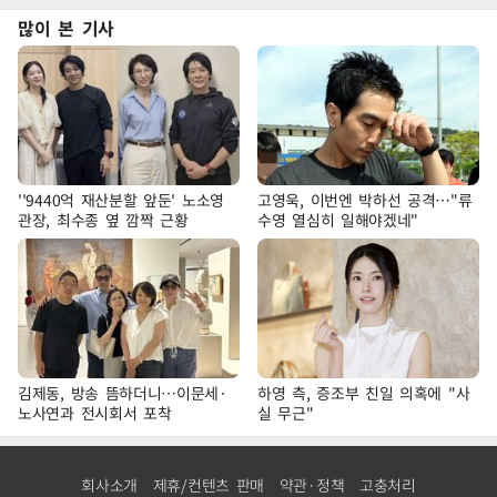
많이 본 기사
''9440억 재산분할 앞둔' 노소영
고영욱, 이번엔 박하선 공격…"류
관장, 최수종 옆 깜짝 근황
수영 열심히 일해야겠네"
김제동, 방송 뜸하더니…이문세·
하영 측, 증조부 친일 의혹에 "사
노사연과 전시회서 포착
실 무근"
회사소개
제휴/컨텐츠 판매
약관·정책
고충처리