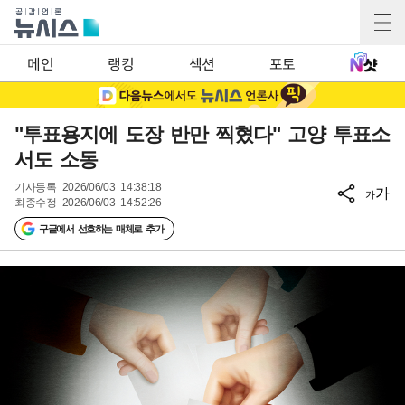
메인
랭킹
섹션
포토
"투표용지에 도장 반만 찍혔다" 고양 투표소
서도 소동
기사등록
2026/06/03 14:38:18
가
가
최종수정
2026/06/03 14:52:26
구글에서 선호하는 매체로 추가