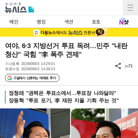
메인
랭킹
섹션
포토
여야, 6·3 지방선거 투표 독려…민주 "내란
청산" 국힘 "李 폭주 견제"
기사등록
2026/06/03 14:29:01
가
가
최종수정
2026/06/03 14:38:23
구글에서 선호하는 매체로 추가
정청래 "권력은 투표소에서…투표장 나와달라"
장동혁 "투표 포기, 李 재판 지울 기회 주는 것"