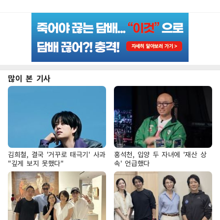
많이 본 기사
김희철, 결국 '거꾸로 태극기' 사과
홍석천, 입양 두 자녀에 '재산 상
"깊게 보지 못했다"
속' 언급했다