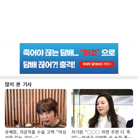
많이 본 기사
유혜정, 자궁적출 수술 고백 "여성
차가원 "○○○ 까면 주변 다 죽
성을 잃는 것이…"
어"…전세금 미반환 속 녹취 폭로