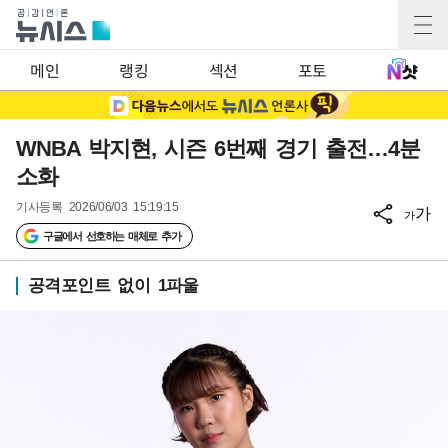
메인
랭킹
섹션
포토
WNBA 박지현, 시즌 6번째 경기 출전…4분
소화
기사등록
2026/06/03 15:19:15
가
가
구글에서 선호하는 매체로 추가
공격포인트 없이 1파울