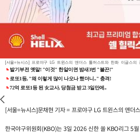
[서울=뉴시스] 프로야구 LG 트윈스의 앤더스 톨허스트와 한화 이글스의 강백호
[서울=뉴시스]문채현 기자 = 프로야구 LG 트윈스의 앤더
한국야구위원회(KBO)는 3일 2026 신한 쏠 KBO리그