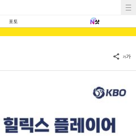
포토
가
가