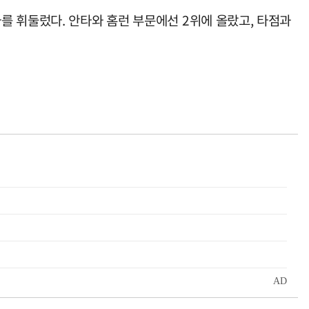
 맹타를 휘둘렀다. 안타와 홈런 부문에선 2위에 올랐고, 타점과