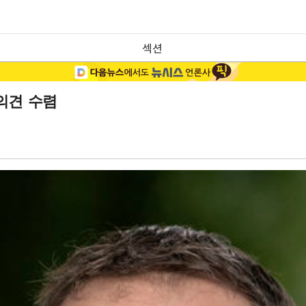
섹션
의견 수렴