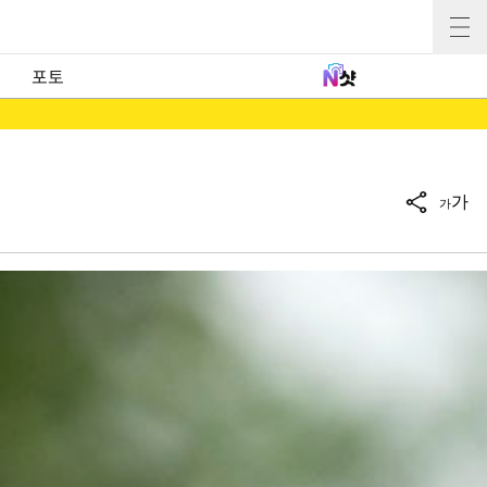
포토
가
가