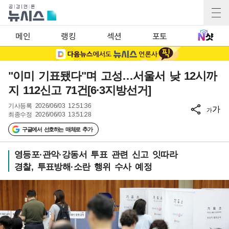
메인
랭킹
섹션
포토
"이미 기표됐다"며 고성…서울서 낮 12시까
지 112신고 71건[6·3지방선거]
기사등록
2026/06/03 12:51:36
가
가
최종수정
2026/06/03 13:51:28
구글에서 선호하는 매체로 추가
영등포·관악·강동서 투표 관련 신고 잇따라
경찰, 투표방해·소란 행위 수사 예정