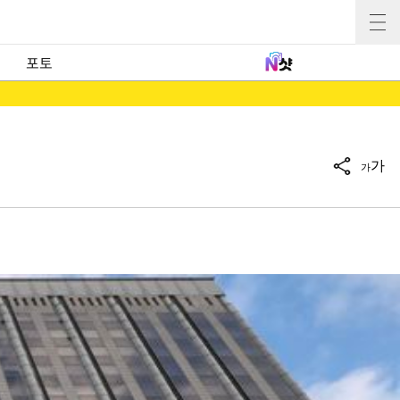
포토
가
가