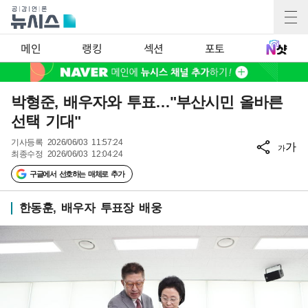
메인
랭킹
섹션
포토
박형준, 배우자와 투표…"부산시민 올바른
선택 기대"
기사등록
2026/06/03 11:57:24
가
가
최종수정
2026/06/03 12:04:24
구글에서 선호하는 매체로 추가
한동훈, 배우자 투표장 배웅