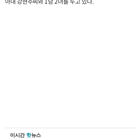
아내 강현주씨와 1남 2녀를 두고 있다.
이시간
핫
뉴스