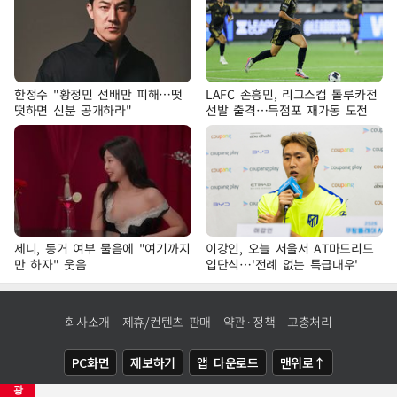
한정수 "황정민 선배만 피해…떳
LAFC 손흥민, 리그스컵 톨루카전
떳하면 신분 공개하라"
선발 출격…득점포 재가동 도전
제니, 동거 여부 물음에 "여기까지
이강인, 오늘 서울서 AT마드리드
만 하자" 웃음
입단식…'전례 없는 특급대우'
회사소개
제휴/컨텐츠 판매
약관·정책
고충처리
PC화면
제보하기
앱 다운로드
맨위로↑
광