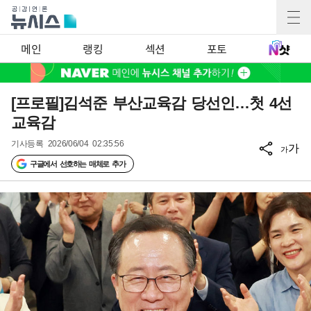
메인
랭킹
섹션
포토
[프로필]김석준 부산교육감 당선인…첫 4선
교육감
기사등록
2026/06/04 02:35:56
가
가
구글에서 선호하는 매체로 추가