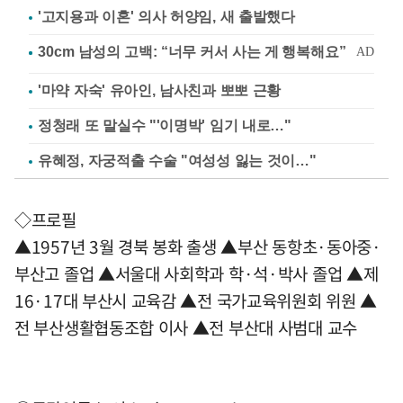
'고지용과 이혼' 의사 허양임, 새 출발했다
'마약 자숙' 유아인, 남사친과 뽀뽀 근황
정청래 또 말실수 "'이명박' 임기 내로…"
유혜정, 자궁적출 수술 "여성성 잃는 것이…"
◇프로필
▲1957년 3월 경북 봉화 출생 ▲부산 동항초·동아중·
부산고 졸업 ▲서울대 사회학과 학·석·박사 졸업 ▲제
16·17대 부산시 교육감 ▲전 국가교육위원회 위원 ▲
전 부산생활협동조합 이사 ▲전 부산대 사범대 교수