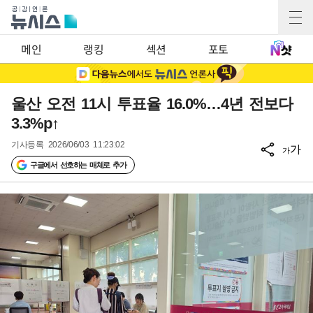
메인
랭킹
섹션
포토
울산 오전 11시 투표율 16.0%…4년 전보다
3.3%p↑
기사등록
2026/06/03 11:23:02
가
가
구글에서 선호하는 매체로 추가