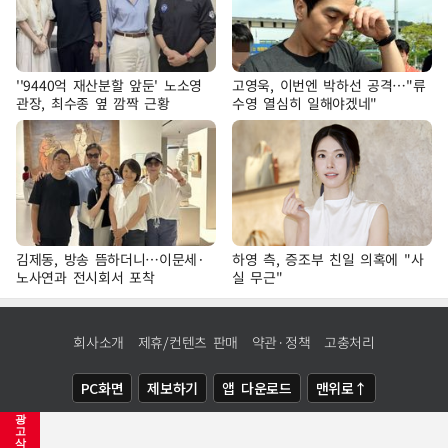
''9440억 재산분할 앞둔' 노소영
고영욱, 이번엔 박하선 공격…"류
관장, 최수종 옆 깜짝 근황
수영 열심히 일해야겠네"
김제동, 방송 뜸하더니…이문세·
하영 측, 증조부 친일 의혹에 "사
노사연과 전시회서 포착
실 무근"
회사소개
제휴/컨텐츠 판매
약관·정책
고충처리
PC화면
제보하기
앱 다운로드
맨위로↑
광
COPYRIGHTⓒ
NEWSIS
ALL RIGHTS RESERVED.
고
삭