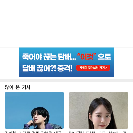
많이 본 기사
김희철, 거꾸로 걸린 광복절 태극
"손 떨림 포착"…카라 한승연, 건