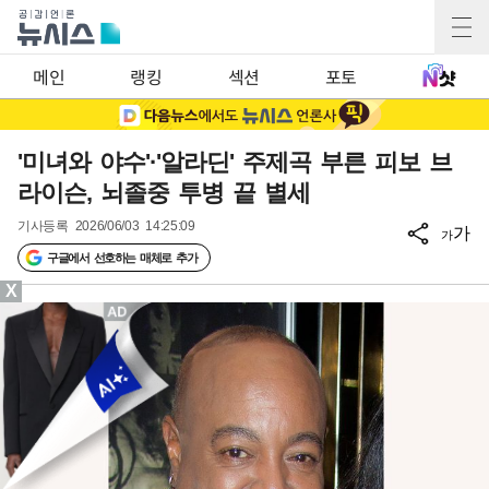
메인
랭킹
섹션
포토
'미녀와 야수'·'알라딘' 주제곡 부른 피보 브
라이슨, 뇌졸중 투병 끝 별세
기사등록
2026/06/03 14:25:09
가
가
구글에서 선호하는 매체로 추가
X