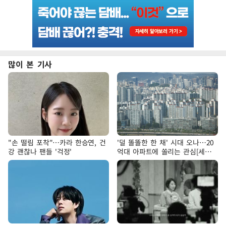
많이 본 기사
"손 떨림 포착"…카라 한승연, 건
'덜 똘똘한 한 채' 시대 오나…20
강 괜찮나 팬들 '걱정'
억대 아파트에 쏠리는 관심[세제
개편, 그 이후②]