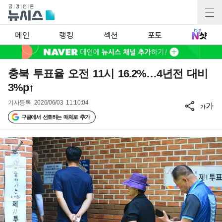
메인
랭킹
섹션
포토
충북 투표율 오전 11시 16.2%…4년전 대비
3%p↑
기사등록
2026/06/03 11:10:04
가
가
구글에서 선호하는 매체로 추가