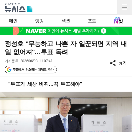
메인
랭킹
섹션
포토
정성호 "무능하고 나쁜 자 일꾼되면 지역 내
일 없어져"…투표 독려
기사등록
2026/06/03 11:07:41
가
가
구글에서 선호하는 매체로 추가
"투표가 세상 바꿔…꼭 투표해야"