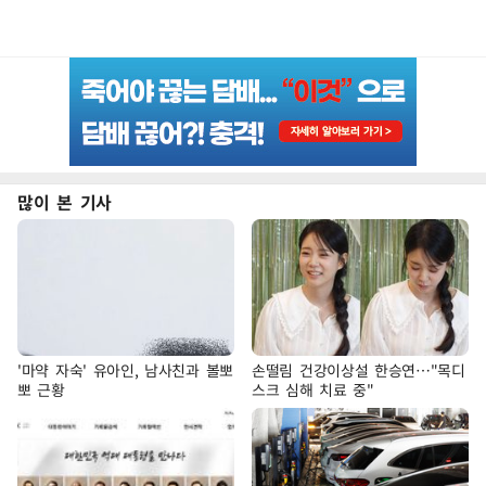
많이 본 기사
'마약 자숙' 유아인, 남사친과 볼뽀
손떨림 건강이상설 한승연…"목디
뽀 근황
스크 심해 치료 중"