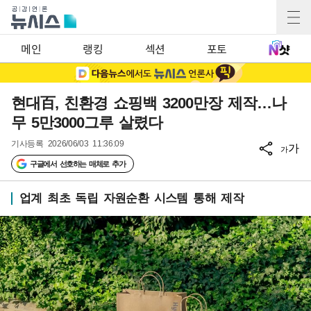
메인
랭킹
섹션
포토
현대百, 친환경 쇼핑백 3200만장 제작…나
무 5만3000그루 살렸다
기사등록
2026/06/03 11:36:09
가
가
구글에서 선호하는 매체로 추가
업계 최초 독립 자원순환 시스템 통해 제작