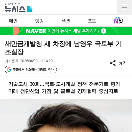
메인
랭킹
섹션
포토
새만금개발청 새 차장에 남영우 국토부 기
조실장
기사등록
2026/06/03 11:14:23
가
가
구글에서 선호하는 매체로 추가
기술고시 30회…국토·도시개발 정책 전문가로 평가
미래 첨단산업 거점 및 글로벌 경제협력 중심지로