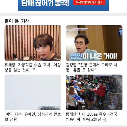
많이 본 기사
유혜정, 자궁적출 수술 고백 "여성
김정렬 "친형 군대서 구타로 사
성을 잃는 것이…"
망…유골 못 찾아"
'마약 자숙' 유아인, 남사친과 볼뽀
동해안 최대 100㎜ 폭우…전국
뽀 근황
찜통더위 계속[오늘날씨]