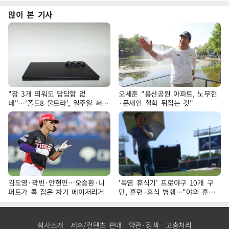
많이 본 기사
"창 3개 띄워도 답답함 없
오세훈 "용산공원 아파트, 노무현
네"…'폴드8 울트라', 일주일 써보
·문재인 철학 뒤집는 것"
니
김도영·곽빈·안현민…오승환·니
'폭염 휴식기' 프로야구 10개 구
퍼트가 콕 집은 차기 메이저리거
단, 훈련·휴식 병행…"야외 훈련
해도 안전 최우선"
회사소개
제휴/컨텐츠 판매
약관·정책
고충처리