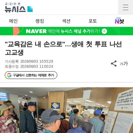
메인
랭킹
섹션
포토
"교육감은 내 손으로"…생애 첫 투표 나선
고교생
기사등록
2026/06/03 10:55:29
가
가
최종수정
2026/06/03 11:00:24
구글에서 선호하는 매체로 추가