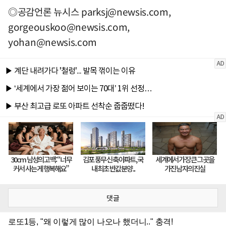
◎공감언론 뉴시스
parksj@newsis.com
,
gorgeouskoo@newsis.com
,
yohan@newsis.com
댓글