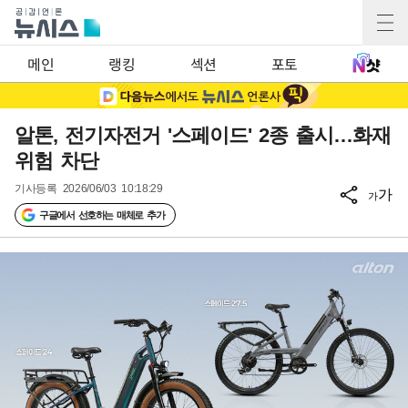
메인
랭킹
섹션
포토
알톤, 전기자전거 '스페이드' 2종 출시…화재
위험 차단
기사등록
2026/06/03 10:18:29
가
가
구글에서 선호하는 매체로 추가