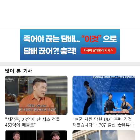
많이 본 기사
"서장훈, 28억에 산 서초 건물
"여군 지원 막힌 UDT 훈련 직접
450억에 매물로"
해봤습니다"…707 출신 女유튜버
'완벽 소화'