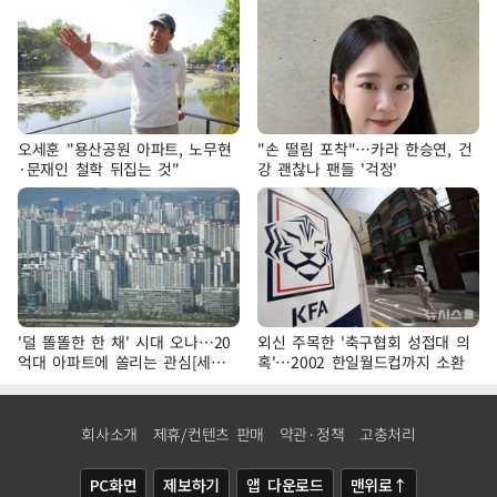
오세훈 "용산공원 아파트, 노무현
"손 떨림 포착"…카라 한승연, 건
·문재인 철학 뒤집는 것"
강 괜찮나 팬들 '걱정'
'덜 똘똘한 한 채' 시대 오나…20
외신 주목한 '축구협회 성접대 의
억대 아파트에 쏠리는 관심[세제
혹'…2002 한일월드컵까지 소환
개편, 그 이후②]
회사소개
제휴/컨텐츠 판매
약관·정책
고충처리
PC화면
제보하기
앱 다운로드
맨위로↑