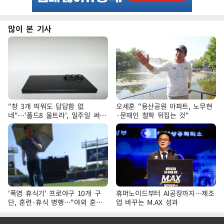
많이 본 기사
"창 3개 띄워도 답답함 없
오세훈 "용산공원 아파트, 노무현
네"…'폴드8 울트라', 일주일 써보
·문재인 철학 뒤집는 것"
니
'폭염 휴식기' 프로야구 10개 구
휴머노이드부터 AI공장까지…제조
단, 훈련·휴식 병행…"야외 훈련
업 바꾸는 M.AX 성과
해도 안전 최우선"