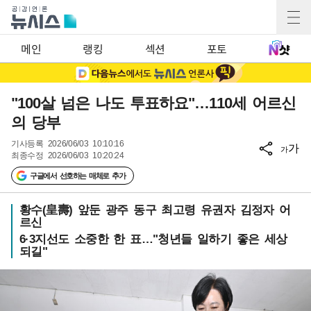
메인
랭킹
섹션
포토
"100살 넘은 나도 투표하요"…110세 어르신
의 당부
기사등록
2026/06/03 10:10:16
가
가
최종수정
2026/06/03 10:20:24
구글에서 선호하는 매체로 추가
황수(皇壽) 앞둔 광주 동구 최고령 유권자 김정자 어
르신
6·3지선도 소중한 한 표…"청년들 일하기 좋은 세상
되길"