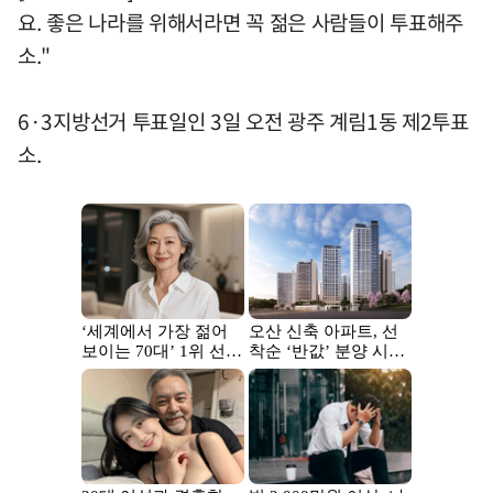
요. 좋은 나라를 위해서라면 꼭 젊은 사람들이 투표해주
소."
6·3지방선거 투표일인 3일 오전 광주 계림1동 제2투표
소.