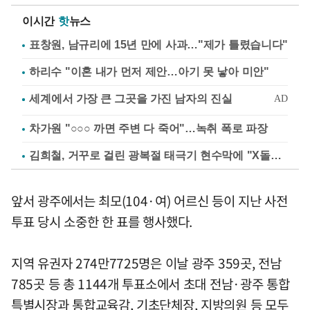
이시간
핫
뉴스
표창원, 남규리에 15년 만에 사과…"제가 틀렸습니다"
하리수 "이혼 내가 먼저 제안…아기 못 낳아 미안"
차가원 "○○○ 까면 주변 다 죽어"…녹취 폭로 파장
김희철, 거꾸로 걸린 광복절 태극기 현수막에 "X돌았네"
앞서 광주에서는 최모(104·여) 어르신 등이 지난 사전
투표 당시 소중한 한 표를 행사했다.
지역 유권자 274만7725명은 이날 광주 359곳, 전남
785곳 등 총 1144개 투표소에서 초대 전남·광주 통합
특별시장과 통합교육감, 기초단체장, 지방의원 등 모두