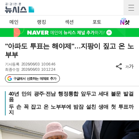
메인
랭킹
섹션
포토
"아파도 투표는 해야제"…지팡이 짚고 온 노
부부
기사등록
2026/06/03 10:06:46
가
가
최종수정
2026/06/03 10:12:24
구글에서 선호하는 매체로 추가
40년 만의 광주·전남 행정통합 앞두고 세대 불문 발걸
음
두 손 꼭 잡고 온 노부부에 밤잠 설친 생애 첫 투표까
지