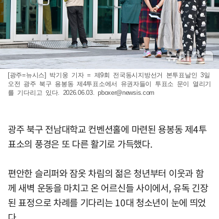
[광주=뉴시스] 박기웅 기자 = 제9회 전국동시지방선거 본투표날인 3일
오전 광주 북구 용봉동 제4투표소에서 유권자들이 투표소 문이 열리기
를 기다리고 있다. 2026.06.03.
pboxer@newsis.com
광주 북구 전남대학교 컨벤션홀에 마련된 용봉동 제4투
표소의 풍경은 또 다른 활기로 가득했다.
편안한 슬리퍼와 잠옷 차림의 젊은 청년부터 이웃과 함
께 새벽 운동을 마치고 온 어르신들 사이에서, 유독 긴장
된 표정으로 차례를 기다리는 10대 청소년이 눈에 띄었
다.