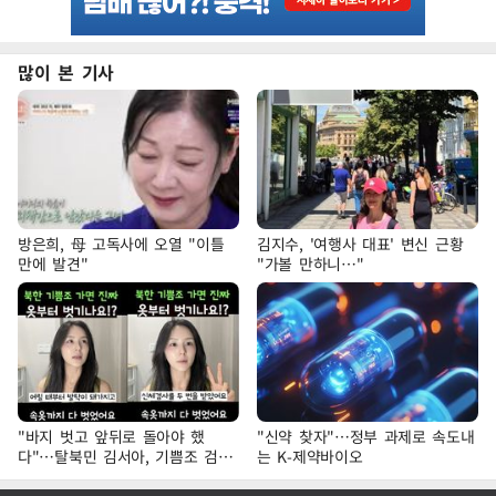
많이 본 기사
방은희, 母 고독사에 오열 "이틀
김지수, '여행사 대표' 변신 근황
만에 발견"
"가볼 만하니…"
"바지 벗고 앞뒤로 돌아야 했
"신약 찾자"…정부 과제로 속도내
다"…탈북민 김서아, 기쁨조 검사
는 K-제약바이오
수치심 회상