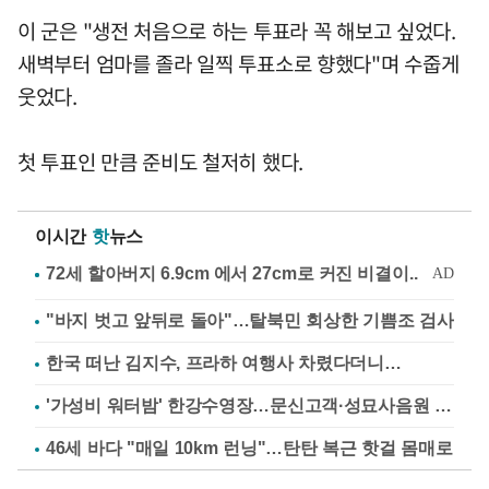
이 군은 "생전 처음으로 하는 투표라 꼭 해보고 싶었다.
새벽부터 엄마를 졸라 일찍 투표소로 향했다"며 수줍게
웃었다.
첫 투표인 만큼 준비도 철저히 했다.
이시간
핫
뉴스
"바지 벗고 앞뒤로 돌아"…탈북민 회상한 기쁨조 검사
한국 떠난 김지수, 프라하 여행사 차렸다더니…
'가성비 워터밤' 한강수영장…문신고객·성묘사음원 민원
46세 바다 "매일 10km 런닝"…탄탄 복근 핫걸 몸매로