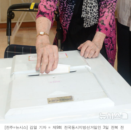
[전주=뉴시스] 김얼 기자 = 제9회 전국동시지방선거일인 3일 전북 전