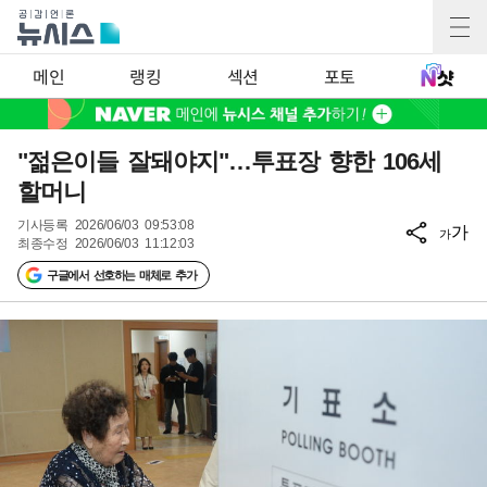
메인
랭킹
섹션
포토
"젊은이들 잘돼야지"…투표장 향한 106세
할머니
기사등록
2026/06/03 09:53:08
가
가
최종수정
2026/06/03 11:12:03
구글에서 선호하는 매체로 추가