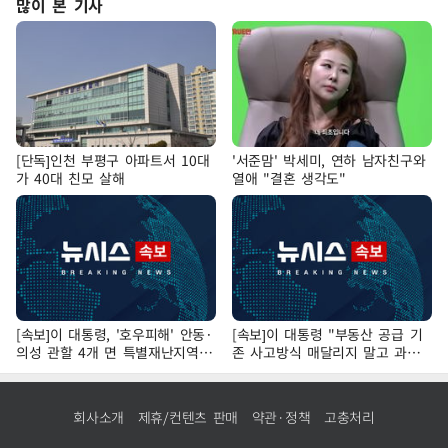
많이 본 기사
[단독]인천 부평구 아파트서 10대
'서준맘' 박세미, 연하 남자친구와
가 40대 친모 살해
열애 "결혼 생각도"
[속보]이 대통령, '호우피해' 안동·
[속보]이 대통령 "부동산 공급 기
의성 관할 4개 면 특별재난지역
존 사고방식 매달리지 말고 과감
선포
히 실천"
회사소개
제휴/컨텐츠 판매
약관·정책
고충처리