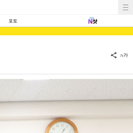
포토
가
가