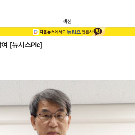
섹션
 [뉴시스Pic]