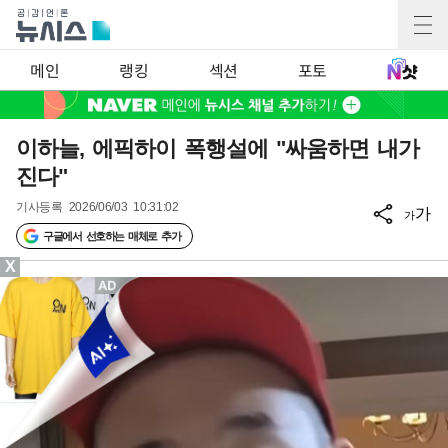
메인
랭킹
섹션
포토
이하늘, 에픽하이 폭행설에 "싸움하면 내가
진다"
기사등록
2026/06/03 10:31:02
가
가
구글에서 선호하는 매체로 추가
X