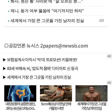
화사, 젠슨 황 '샤라웃'에 "잘 모르는 분…"
제니, 동거 여부 물음에 "여기까지만 하자"
◎공감언론 뉴시스
2papers@newsis.com