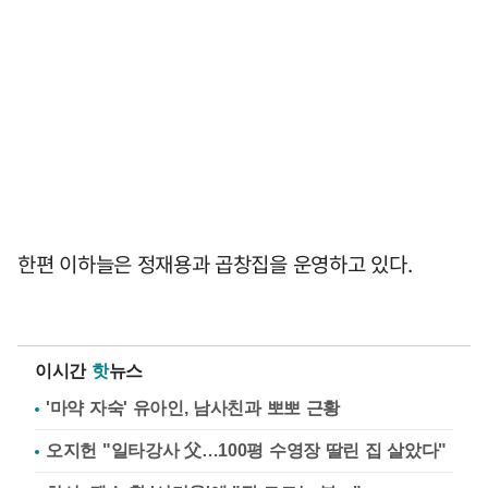
한편 이하늘은 정재용과 곱창집을 운영하고 있다.
이시간
핫
뉴스
'마약 자숙' 유아인, 남사친과 뽀뽀 근황
오지헌 "일타강사 父…100평 수영장 딸린 집 살았다"