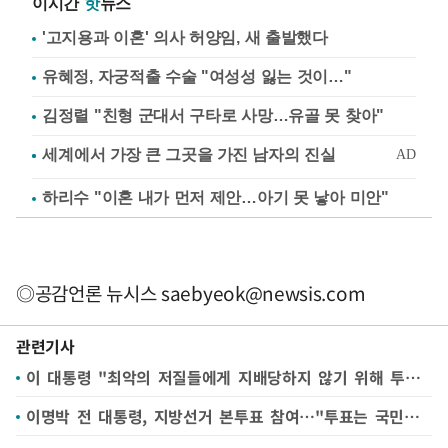
이시간
핫
뉴스
'고지용과 이혼' 의사 허양임, 새 출발했다
유혜정, 자궁적출 수술 "여성성 잃는 것이…"
김정렬 "친형 군대서 구타로 사망…유골 못 찾아"
하리수 "이혼 내가 먼저 제안…아기 못 낳아 미안"
◎공감언론 뉴시스
saebyeok@newsis.com
관련기사
이 대통령 "최악의 저질들에게 지배당하지 않기 위해 투표하셨나"
이명박 전 대통령, 지방선거 본투표 참여…"투표는 국민의 의무" 독려