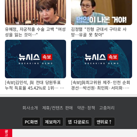
유혜정, 자궁적출 수술 고백 "여성
김정렬 "친형 군대서 구타로 사
성을 잃는 것이…"
망…유골 못 찾아"
[속보]김민석, 與 전대 당원투표
[속보]與최고위원 제주·인천 순회
누적 득표율 45.42%로 1위… 정
경선…박선원·최민희·서미화·한
청래 44.56%
민수·김용 순
회사소개
제휴/컨텐츠 판매
약관·정책
고충처리
PC화면
제보하기
앱 다운로드
맨위로↑
광
COPYRIGHTⓒ
NEWSIS
ALL RIGHTS RESERVED.
고