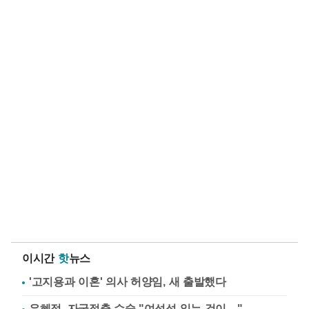
이시간
핫
뉴스
'고지용과 이혼' 의사 허양임, 새 출발했다
유혜정, 자궁적출 수술 "여성성 잃는 것이…"