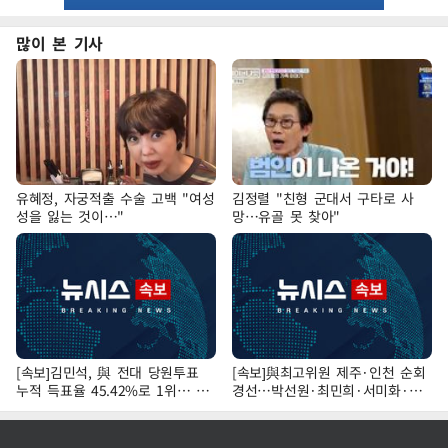
많이 본 기사
유혜정, 자궁적출 수술 고백 "여성
김정렬 "친형 군대서 구타로 사
성을 잃는 것이…"
망…유골 못 찾아"
[속보]김민석, 與 전대 당원투표
[속보]與최고위원 제주·인천 순회
누적 득표율 45.42%로 1위… 정
경선…박선원·최민희·서미화·한
청래 44.56%
민수·김용 순