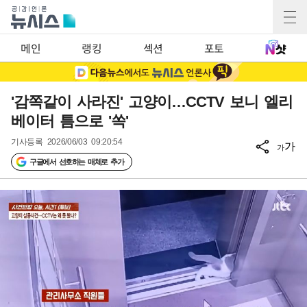
메인
랭킹
섹션
포토
'감쪽같이 사라진' 고양이…CCTV 보니 엘리
베이터 틈으로 '쏙'
기사등록
2026/06/03 09:20:54
가
가
구글에서 선호하는 매체로 추가