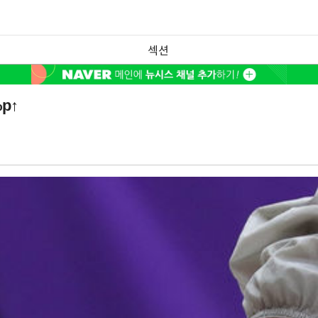
섹션
p↑