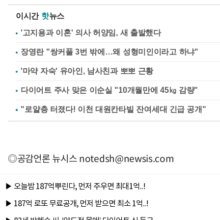
이시간
핫
뉴스
'고지용과 이혼' 의사 허양임, 새 출발했다
장영란 "쌍커풀 3번 밖에…왜 성형미인이라고 하냐"
'마약 자숙' 유아인, 남사친과 뽀뽀 근황
다이어트 주사 맞은 이순실 "10개월만에 45㎏ 감량"
◎공감언론 뉴시스
notedsh@newsis.com