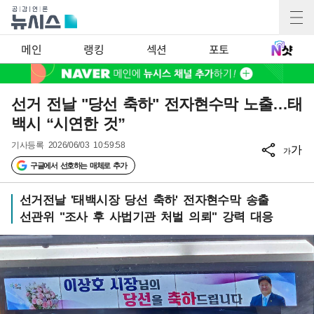
메인
랭킹
섹션
포토
선거 전날 "당선 축하" 전자현수막 노출…태
백시 “시연한 것”
기사등록
2026/06/03 10:59:58
가
가
구글에서 선호하는 매체로 추가
선거전날 '태백시장 당선 축하' 전자현수막 송출
선관위 "조사 후 사법기관 처벌 의뢰" 강력 대응