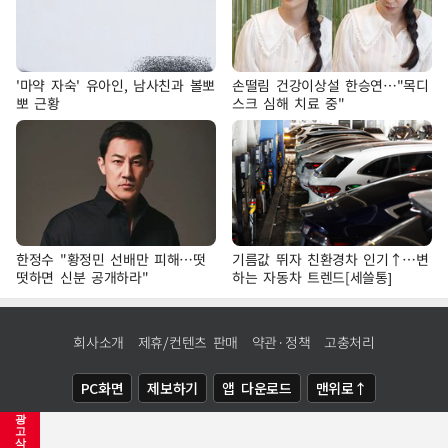
'마약 자숙' 유아인, 남사친과 볼뽀
손떨림 건강이상설 한승연…"목디
뽀 근황
스크 심해 치료 중"
한정수 "황정민 선배만 피해…떳
기름값 뛰자 친환경차 인기↑…변
떳하면 신분 공개하라"
하는 자동차 트렌드[세쓸통]
회사소개
제휴/컨텐츠 판매
약관·정책
고충처리
PC화면
제보하기
앱 다운로드
맨위로↑
광
COPYRIGHTⓒ
NEWSIS
ALL RIGHTS RESERVED.
고
삭