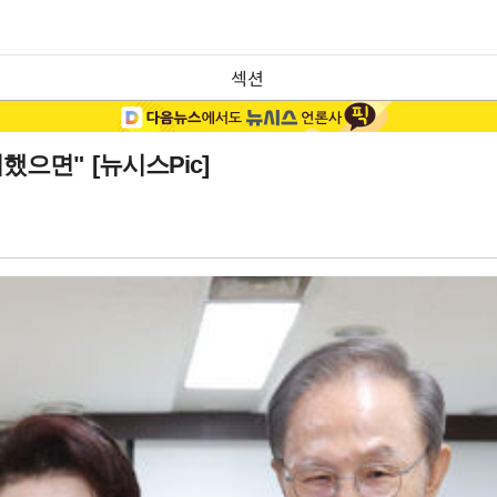
섹션
으면" [뉴시스Pic]