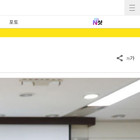
포토
가
가