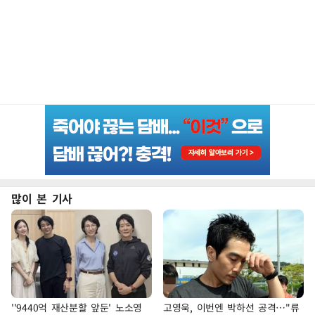
많이 본 기사
''9440억 재산분할 앞둔' 노소영
고영욱, 이번엔 박하선 공격…"류