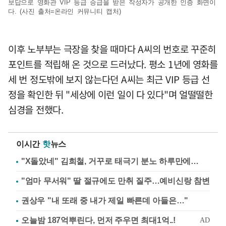
보답으로 영화관 VIP 등급 승급을 받은 작성자가 공개한 인증 화면이
다. (사진 출처=온라인 커뮤니티 캡처)
이후 노부부는 극장을 찾을 때마다 A씨의 번호로 꾸준히
포인트를 적립해 온 것으로 드러났다. 평소 1년에 영화를
세 번 정도밖에 보지 않는다던 A씨는 최근 VIP 등급 선
정을 확인한 뒤 "세상에 이런 일이 다 있다"며 얼떨떨한
심경을 전했다.
이시간
핫
뉴스
"X돌았네" 김희철, 거꾸로 태극기 분노 하루만에…
"엄마 무서워" 딸 절규에도 만취 질주…예비신랑 참변
권상우 "내 또래 중 내가 제일 빠른데 아들은…"