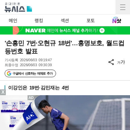
메인
랭킹
섹션
포토
'손흥민 7번·오현규 18번'…홍명보호, 월드컵
등번호 발표
기사등록
2026/06/03 09:19:47
가
가
최종수정
2026/06/03 09:30:39
구글에서 선호하는 매체로 추가
이강인은 19번·김민재는 4번
X