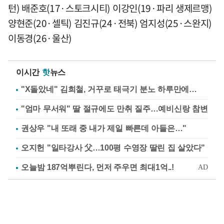
턴) 배준호(17·스토크시티) 이강인(19·파리 생제르맹)
양현준(20·셀틱) 김진규(24·전북) 엄지성(25·스완지)
이동경(26·울산)
이시간
핫
뉴스
"X돌았네" 김희철, 거꾸로 태극기 분노 하루만에…
"엄마 무서워" 딸 절규에도 만취 질주…예비신랑 참변
권상우 "내 또래 중 내가 제일 빠른데 아들은…"
오지헌 "일타강사 父…100평 수영장 딸린 집 살았다"