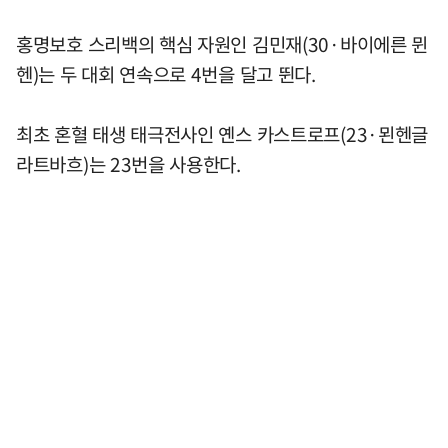
홍명보호 스리백의 핵심 자원인 김민재(30·바이에른 뮌
헨)는 두 대회 연속으로 4번을 달고 뛴다.
최초 혼혈 태생 태극전사인 옌스 카스트로프(23·묀헨글
라트바흐)는 23번을 사용한다.