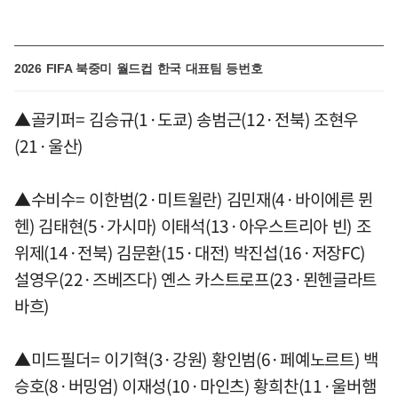
2026 FIFA 북중미 월드컵 한국 대표팀 등번호
▲골키퍼= 김승규(1·도쿄) 송범근(12·전북) 조현우
(21·울산)
▲수비수= 이한범(2·미트윌란) 김민재(4·바이에른 뮌
헨) 김태현(5·가시마) 이태석(13·아우스트리아 빈) 조
위제(14·전북) 김문환(15·대전) 박진섭(16·저장FC)
설영우(22·즈베즈다) 옌스 카스트로프(23·묀헨글라트
바흐)
▲미드필더= 이기혁(3·강원) 황인범(6·페예노르트) 백
승호(8·버밍엄) 이재성(10·마인츠) 황희찬(11·울버햄