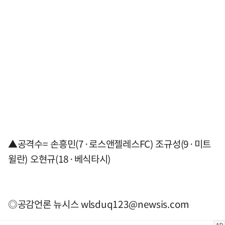
▲공격수= 손흥민(7·로스앤젤레스FC) 조규성(9·미트
윌란) 오현규(18·베식타시)
◎공감언론 뉴시스
wlsduq123@newsis.com