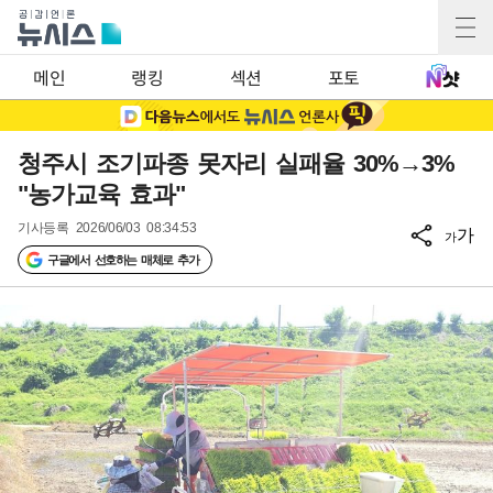
메인
랭킹
섹션
포토
청주시 조기파종 못자리 실패율 30%→3%
"농가교육 효과"
기사등록
2026/06/03 08:34:53
가
가
구글에서 선호하는 매체로 추가