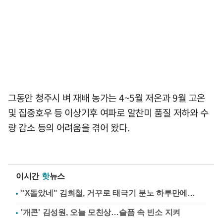
그동안 청주시 벼 재배 농가는 4~5월 저온과 9월 고온
및 집중호우 등 이상기후 여파로 알찬미 품질 저하와 수
량 감소 등의 어려움을 겪어 왔다.
이시간
핫
뉴스
"X돌았네" 김희철, 거꾸로 태극기 분노 하루만에…
'개콘' 김성원, 오늘 모친상…슬픔 속 빈소 지켜