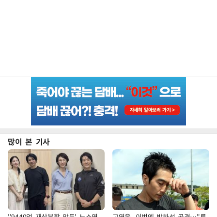
많이 본 기사
''9440억 재산분할 앞둔' 노소영
고영욱, 이번엔 박하선 공격…"류